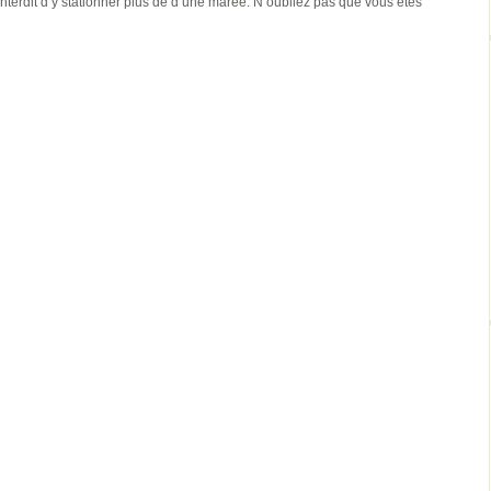
 interdit d’y stationner plus de d’une marée. N’oubliez pas que vous êtes