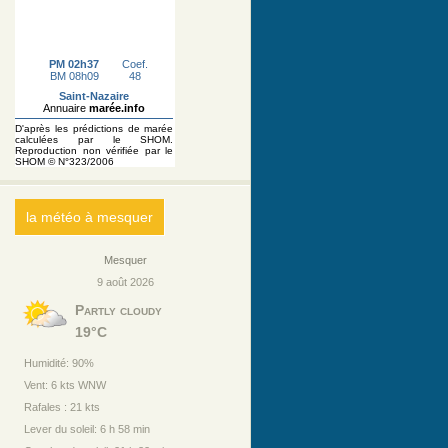
la météo à mesquer
Mesquer
9 août 2026
Partly cloudy
19°C
Humidité: 90%
Vent: 6 kts WNW
Rafales : 21 kts
Lever du soleil: 6 h 58 min